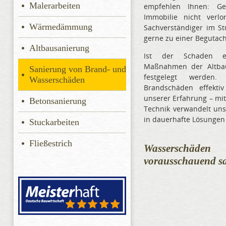
Malerarbeiten
empfehlen Ihnen: Ge
Immobilie nicht verl
Wärmedämmung
Sachverständiger im S
gerne zu einer Begutach
Altbausanierung
Ist der Schaden ei
Maßnahmen der Altbau
Sanierung von Brand- und
festgelegt werden
Wasserschäden
Brandschäden effekti
unserer Erfahrung – mi
Betonsanierung
Technik verwandelt uns
in dauerhafte Lösungen
Stuckarbeiten
Fließestrich
Wasserschä
vorausschauend s