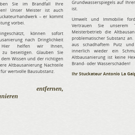
Grundwasserspiegels auf Ihr
ben Sie im Brandfall Ihre
ist.
oren! Unser Meister ist auch
tuckateurhandwerk – er kommt
Umwelt und Immobilie ford
tung vorbei.
Vertrauen Sie unserem 
Meisterbetrieb die Altbausa
ngeschätzt, können sofort
problematischer Substanz an. 
sanierung nach Dringlichkeit
aus schadhaftem Putz und
. Hier helfen wir Ihnen,
innerlich wieder ein Schmu
v zu beseitigen. Glauben Sie
Altbausanierung ist keine He
t dem Wissen und der richtigen
Brand- oder Wasserschäden!
ere Altbausanierung Nachteile
 für wertvolle Bausubstanz.
Ihr Stuckateur Antonio La Gai
den entfernen,
anieren